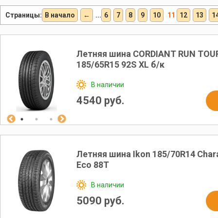
Страницы:
В начало
←
...
6
7
8
9
10
11
12
13
1
Летняя шина CORDIANT RUN TOU
185/65R15 92S XL б/к
В наличии
4540 руб.
Летняя шина Ikon 185/70R14 Char
Eco 88T
В наличии
5090 руб.