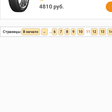
4810 руб.
Страницы:
В начало
←
...
6
7
8
9
10
11
12
13
1