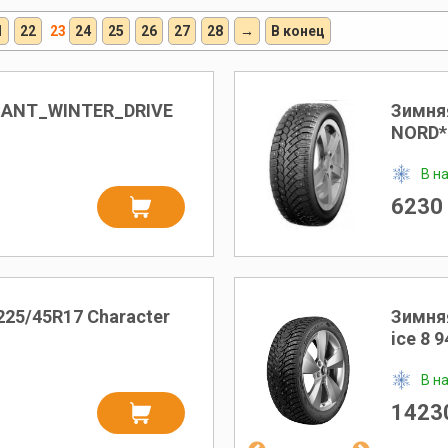
1
22
23
24
25
26
27
28
→
В конец
IANT_WINTER_DRIVE
Зимня
NORD*
В н
6230 
225/45R17 Character
Зимняя
ice 8 
В н
14230