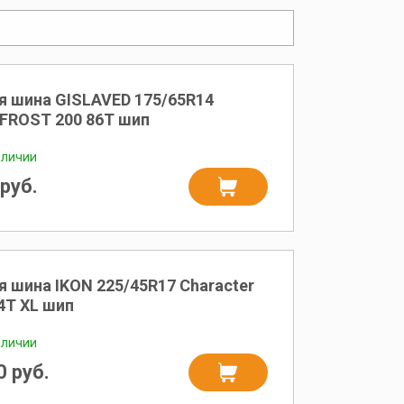
я шина GISLAVED 175/65R14
FROST 200 86T шип
аличии
руб.
 шина IKON 225/45R17 Character
94T XL шип
аличии
 руб.