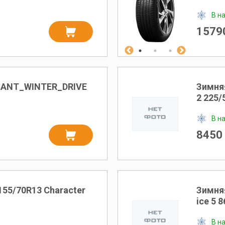
В н
15790
IANT_WINTER_DRIVE
Зимня
2 225/
В н
8450 
155/70R13 Character
Зимняя
ice 5 
В н