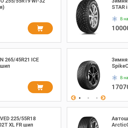
 255/55R19 WI-32
Зимня
я)
STAR 
В н
10000
N 265/45R21 ICE
Зимня
 шип
SpikeC
В н
17070
VED 225/55R18
Автош
02T XL FR шип
Arctic