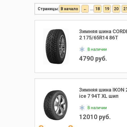
Страницы:
В начало
←
...
18
19
20
2
Зимняя шина CORD
2 175/65R14 86T
В наличии
4790 руб.
Зимняя шина IKON 
ice 7 94T XL шип
В наличии
12010 руб.