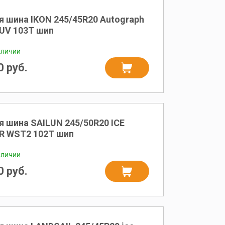
я шина IKON 245/45R20 Autograph
SUV 103T шип
аличии
 руб.
я шина SAILUN 245/50R20 ICE
R WST2 102T шип
аличии
 руб.