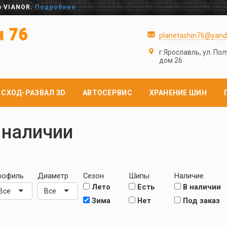
в VIANOR.
Подробнее
planetashin76@yand
г.Ярославль, ул. По
дом 26
СХОД-РАЗВАЛ 3D
АВТОСЕРВИС
ХРАНЕНИЕ ШИН
 наличии
рофиль
Диаметр
Сезон
Шипы
Наличие
Лето
Есть
В наличии
Все
Все
Зима
Нет
Под заказ