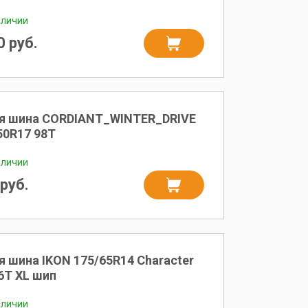
аличии
 руб.
я шина CORDIANT_WINTER_DRIVE
50R17 98T
аличии
руб.
 шина IKON 175/65R14 Character
86T XL шип
аличии