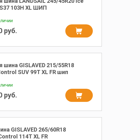
я шина LANDSAIL 245/45R20 ice
iS37 103H XL ШИП
аличии
 руб.
я шина GISLAVED 215/55R18
ontrol SUV 99T XL FR шип
аличии
 руб.
ина GISLAVED 265/60R18
Control 114Т XL FR