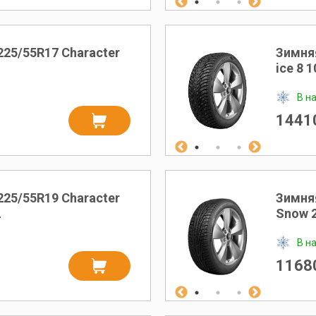
225/55R17 Character
Зимняя
ice 8 
В н
14410
225/55R19 Character
Зимняя
L
Snow 2
В н
11680