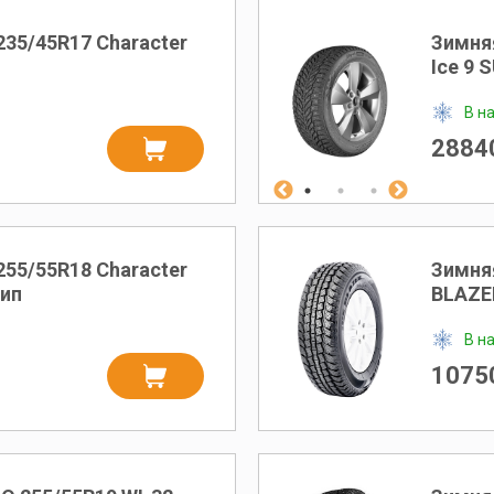
235/45R17 Character
Зимня
Ice 9 
В н
28840
255/55R18 Character
Зимня
шип
BLAZE
В н
10750