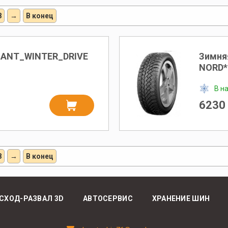
8
→
В конец
IANT_WINTER_DRIVE
Зимня
NORD*
В н
6230 
8
→
В конец
СХОД-РАЗВАЛ 3D
АВТОСЕРВИС
ХРАНЕНИЕ ШИН