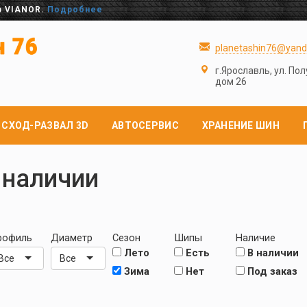
в VIANOR.
Подробнее
planetashin76@yand
г.Ярославль, ул. По
дом 26
СХОД-РАЗВАЛ 3D
АВТОСЕРВИС
ХРАНЕНИЕ ШИН
 наличии
рофиль
Диаметр
Сезон
Шипы
Наличие
Лето
Есть
В наличии
Все
Все
Зима
Нет
Под заказ