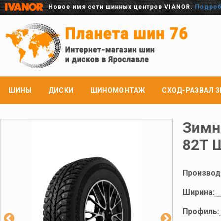
Новое имя сети шинных центров VIANOR.
Подро
ШИНЫ
ДИСКИ
ШИНОМОНТАЖ
СХОД-РАЗВАЛ 3
Зимн
82Т 
Производ
Ширина:
Профиль: