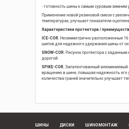
- готовность шины к самым суровым зимним 
Применение новой резиновой смеси с увели
температурах, улучшает показатели сцепления
Характеристики протектора / преимущест
ICE-COR.
Несимметрично расположенные 16 ря
шипов для надежного удержания шины от с
SNOW-COR.
Рисунок протектора с заданным 
дорогой.
SPIKE-COR.
Запатентованный алюминиевый ш
вращению в шине, повышая надежность его 
количества граней значительно улучшает тя
ШИНЫ
ДИСКИ
ШИНОМОНТАЖ