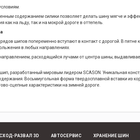
условиям.
ченным содержанием силики позволяет делать шину мягче и эффе
 как на льду, так и на мокрой дороге в оттепель.
ва
дов шипов попеременно вступают в контакт с дорогой. В пятне к
кольжения в любых направлениях.
направлением, расходящийся лучами от центра шины, выдавливает 
ип, разработанный мировым лидером SCASON. Уникальная констр
удержания. Восьмиугольная форма твердосплавной вставки из ко
гово-сцепные характеристики на зимней дороге.
СХОД-РАЗВАЛ 3D
АВТОСЕРВИС
ХРАНЕНИЕ ШИН