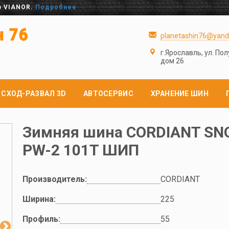
в VIANOR.
Подробнее
planetashin76@yand
г.Ярославль, ул. По
дом 26
СХОД-РАЗВАЛ 3D
АВТОСЕРВИС
ХРАНЕНИЕ ШИН
Зимняя шина CORDIANT SN
PW-2 101T ШИП
Производитель:
CORDIANT
Ширина:
225
Профиль:
55