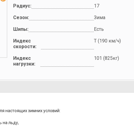
Радиус:
17
Сезон:
Зима
Шипы:
Есть
Индекс
T (190 км/ч)
скорости:
Индекс
101 (825кг)
нагрузки:
ля настоящих зимних условий:
ь на льду,