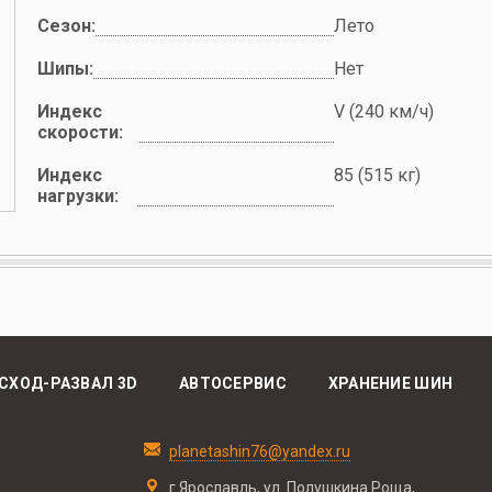
Сезон:
Лето
Шипы:
Нет
Индекс
V (240 км/ч)
скорости:
Индекс
85 (515 кг)
нагрузки:
СХОД-РАЗВАЛ 3D
АВТОСЕРВИС
ХРАНЕНИЕ ШИН
planetashin76@yandex.ru
г.Ярославль, ул. Полушкина Роща,